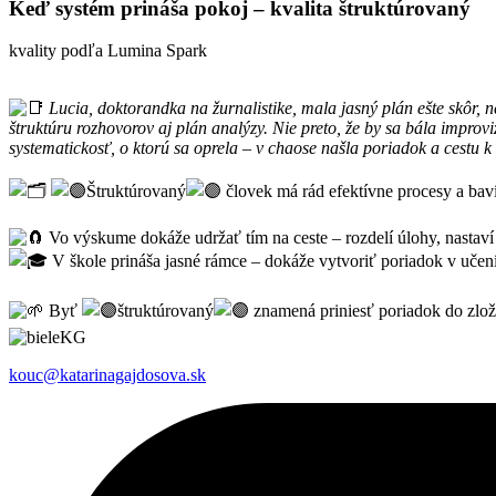
Keď systém prináša pokoj – kvalita štruktúrovaný
kvality podľa Lumina Spark
Lucia, doktorandka na žurnalistike, mala jasný plán ešte skôr, n
štruktúru rozhovorov aj plán analýzy. Nie preto, že by sa bála improviz
systematickosť, o ktorú sa oprela – v chaose našla poriadok a cestu k
Štruktúrovaný
človek má rád efektívne procesy a baví
Vo výskume dokáže udržať tím na ceste – rozdelí úlohy, nastaví
V škole prináša jasné rámce – dokáže vytvoriť poriadok v učení,
Byť
štruktúrovaný
znamená priniesť poriadok do zložit
kouc@katarinagajdosova.sk