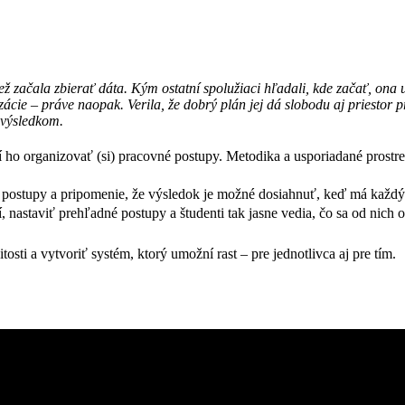
ež začala zbierať dáta. Kým ostatní spolužiaci hľadali, kde začať, ona 
ácie – práve naopak. Verila, že dobrý plán jej dá slobodu aj priestor pre
 výsledkom.
 ho organizovať (si) pracovné postupy. Metodika a usporiadané prostred
 postupy a pripomenie, že výsledok je možné dosiahnuť, keď má každý 
 nastaviť prehľadné postupy a študenti tak jasne vedia, čo sa od nich o
osti a vytvoriť systém, ktorý umožní rast – pre jednotlivca aj pre tím.