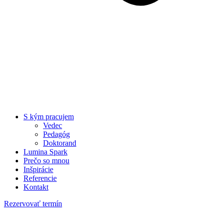
S kým pracujem
Vedec
Pedagóg
Doktorand
Lumina Spark
Prečo so mnou
Inšpirácie
Referencie
Kontakt
Rezervovať termín