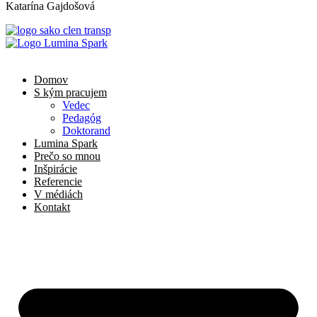
Katarína Gajdošová
Domov
S kým pracujem
Vedec
Pedagóg
Doktorand
Lumina Spark
Prečo so mnou
Inšpirácie
Referencie
V médiách
Kontakt