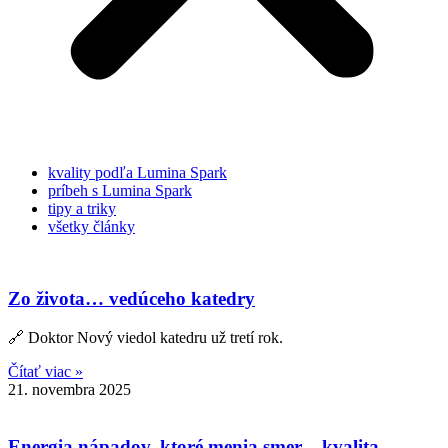
kvality podľa Lumina Spark
príbeh s Lumina Spark
tipy a triky
všetky články
Zo života… vedúceho katedry
🔗 Doktor Nový viedol katedru už tretí rok.
Čítať viac »
21. novembra 2025
Energia nápadov, ktoré menia smer – kvalita