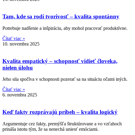
Tam, kde sa rodí tvorivosť – kvalita spontánny​
Potrebuje nadšenie a inšpiráciu, aby mohol pracovať produktívne.
Čítať viac »
10. novembra 2025
Kvalita empatický – schopnosť vidieť človeka,
nielen úlohu
Jeho sila spočíva v schopnosti pozerať sa na situáciu očami iných.
Čítať viac »
6. novembra 2025
Keď fakty rozprávajú príbeh – kvalita logický
Argumentuje cez fakty, premýšľa štruktúrovane a vo vzťahoch
prináša istotu tým, že sa nenechá uniesť emóciami.