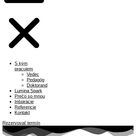
S kým
pracujem
Vedec
Pedagóg
Doktorand
Lumina Spark
Prečo so mnou
Inšpirácie
Referencie
Kontakt
Rezervovať termín