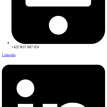
+42I 9O7 687 85I
Linkedin