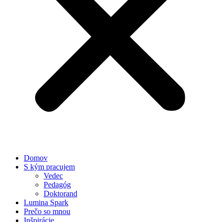
Domov
S kým pracujem
Vedec
Pedagóg
Doktorand
Lumina Spark
Prečo so mnou
Inšpirácie