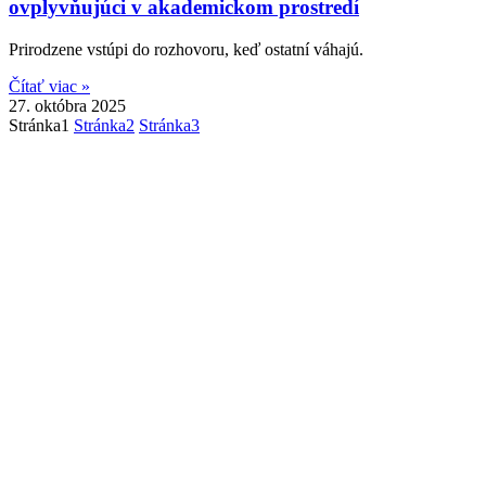
ovplyvňujúci v akademickom prostredí
Prirodzene vstúpi do rozhovoru, keď ostatní váhajú.
Čítať viac »
27. októbra 2025
Stránka
1
Stránka
2
Stránka
3