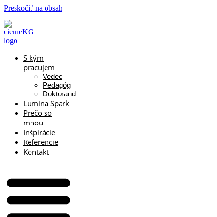
Preskočiť na obsah
S kým
pracujem
Vedec
Pedagóg
Doktorand
Lumina Spark
Prečo so
mnou
Inšpirácie
Referencie
Kontakt