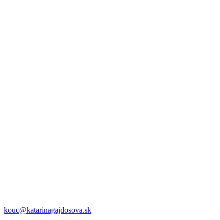
kouc@katarinagajdosova.sk